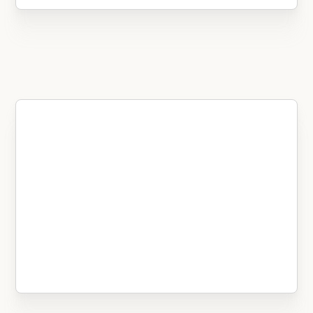
Prêt.e à optimiser la
recherche et l’exploitation
de vos données ? Réservez
une démo !
Réservez votre démo gratuite de
30 min maintenant