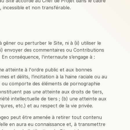
ès au Site accordé au Chef de Projet dans le cadre
 incessible et non transférable.
gêner ou perturber le Site, ni à (ii) utiliser le
 (iii) envoyer des commentaires ou Contributions
. En conséquence, l'internaute s’engage à :
e atteinte à l'ordre public et aux bonnes
 et délits, l’incitation à la haine raciale ou au
ité ou comporte des éléments de pornographie
onstituent pas une atteinte aux droits de tiers,
été intellectuelle de tiers ; (b) une atteinte aux
ures, etc.) et au respect de la vie privée.
sogeo peut être amenée à retirer tout contenu
qu’elle en aura eu connaissance et, à transmettre