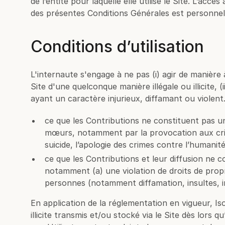
de l’entité pour laquelle elle utilise le Site. L’acc
des présentes Conditions Générales est personnel,
Conditions d’utilisation
L'internaute s'engage à ne pas (i) agir de manière à 
Site d'une quelconque manière illégale ou illicite,
ayant un caractère injurieux, diffamant ou violent
ce que les Contributions ne constituent pas un
mœurs, notamment par la provocation aux crimes
suicide, l’apologie des crimes contre l’human
ce que les Contributions et leur diffusion ne c
notamment (a) une violation de droits de propri
personnes (notamment diffamation, insultes, inj
En application de la réglementation en vigueur, I
illicite transmis et/ou stocké via le Site dès lors 