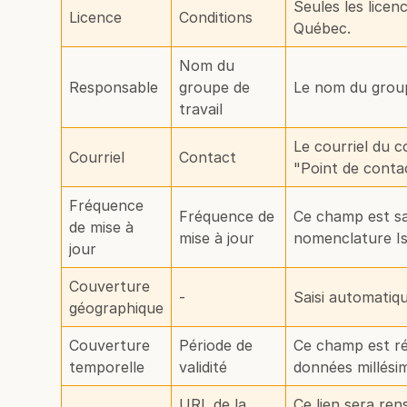
Seules les lice
Licence
Conditions
Québec.
Nom du
Responsable
groupe de
Le nom du groupe
travail
Le courriel du c
Courriel
Contact
"Point de contac
Fréquence
Fréquence de
Ce champ est sa
de mise à
mise à jour
nomenclature Is
jour
Couverture
-
Saisi automati
géographique
Couverture
Période de
Ce champ est réc
temporelle
validité
données millési
URL de la
Ce lien sera re