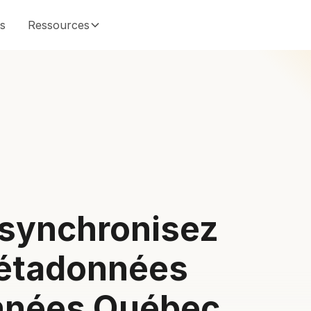
és
Ressources
 synchronisez
métadonnées
nnées Québec