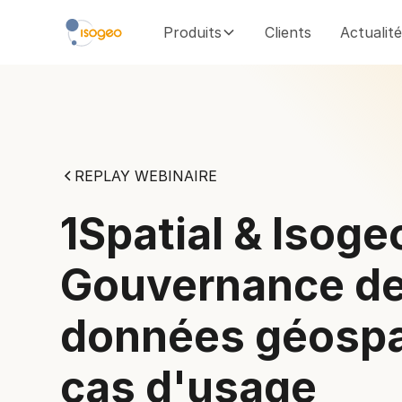
Produits
Clients
Actualit
REPLAY WEBINAIRE
1Spatial & Isogeo
Gouvernance d
données géospa
cas d'usage