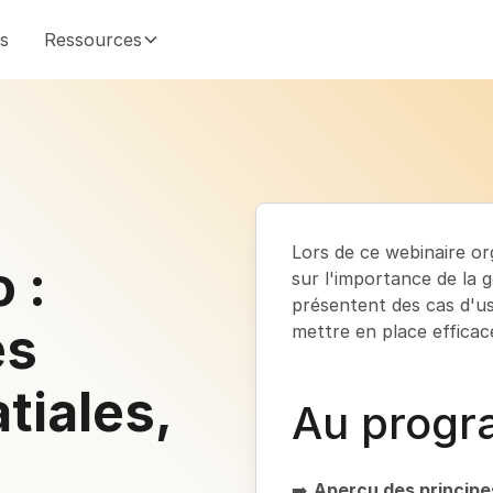
és
Ressources
Lors de ce webinaire or
 :
sur l'importance de la
présentent des cas d'us
es
mettre en place effica
tiales,
Au prog
➡️
Aperçu des principe