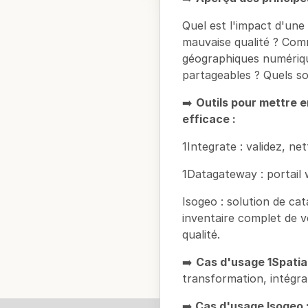
Quel est l'impact d'un
mauvaise qualité ? Com
géographiques numérique
partageables ? Quels son
➡️
Outils pour mettre 
efficace :
1Integrate : validez, n
1Datagateway : portail 
Isogeo : solution de c
inventaire complet de 
qualité.
➡️
Cas d'usage 1Spatial
transformation, intégra
➡️
Cas d'usage Isogeo 