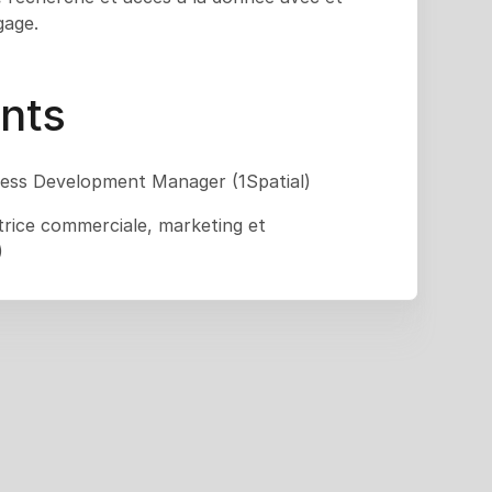
gage.
nts
ess Development Manager (1Spatial)
trice commerciale, marketing et
)