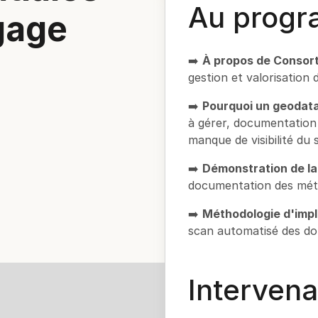
Au prog
gage
➡️
À propos de Consort
gestion et valorisation
➡️
Pourquoi un geodat
à gérer, documentation 
manque de visibilité du 
➡️
Démonstration de la
documentation des méta
➡️
Méthodologie d'imp
scan automatisé des do
Intervena