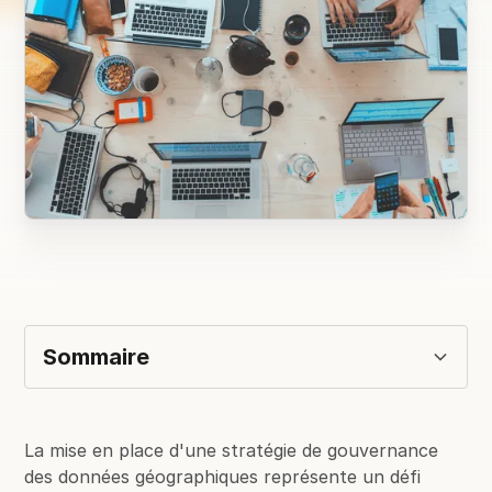
Sommaire
Qu'est-ce que la gouvernance des données
Quels sont les bénéfices d’une gouvernance
Comment structurer sa stratégie ?
La mise en place d'une stratégie de gouvernance
géographiques ?
efficace des données géographiques ?
des données géographiques représente un défi