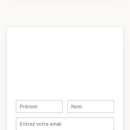
Ne manquez aucun
de nos webinaires –
inscrivez-vous pour
recevoir les
invitations